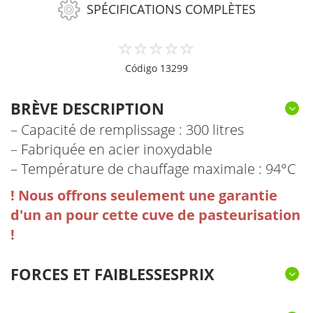
SPÉCIFICATIONS COMPLÈTES
Código 13299
BRÈVE DESCRIPTION
– Capacité de remplissage : 300 litres
– Fabriquée en acier inoxydable
– Température de chauffage maximale : 94°C
! Nous offrons seulement une garantie
d'un an pour cette cuve de pasteurisation
!
FORCES ET FAIBLESSESPRIX
RÉGLAGE INDIVIDUEL DU TEMPS ET DE LA
REFROIDISSEMENT AUTOMATIQUE PAR
BASE STABLE INCLUANT UN MÉCANISME
ARRÊT DE SÉCURITÉ
PAROI TRIPLE
TEMPÉRATURE
ÉCHANGE D'EAU
D'INCLINAISON