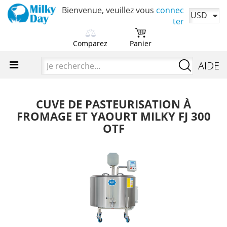
Bienvenue, veuillez vous
connec
USD
ter
Comparez
Panier
Choisissez d'abord les
Votre panier est actuellement
Je
AIDE
produits à comparer.
vide.
recherch
Ajoutez des produits pour
Il est temps d'ajouter vos produits
comparer leurs caractéristiques.
préférés.
CUVE DE PASTEURISATION À
FROMAGE ET YAOURT MILKY FJ 300
OTF