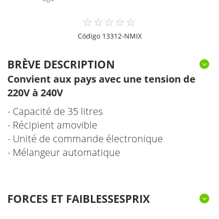
Código 13312-NMIX
BRÈVE DESCRIPTION
Convient aux pays avec une tension de
220V à 240V
- Capacité de 35 litres
- Récipient amovible
- Unité de commande électronique
- Mélangeur automatique
FORCES ET FAIBLESSESPRIX
MÉLANGEUR AUTOMATIQUE EN ACIER
L'UNITÉ DE CONTRÔLE MESURE LA
RÉCIPIENT AMOVIBLE
UNITÉ DE COMMANDE ÉLECTRONIQUE
INOXYDABLE FONCTIONNANT JUSQU'À 100
SIMPLE D'UTILISATION
FACILE À NETTOYER