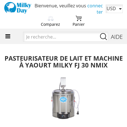
Bienvenue, veuillez vous
connec
USD
ter
Comparez
Panier
Choisissez d'abord les
Votre panier est actuellement
Je
AIDE
produits à comparer.
vide.
recherch
Ajoutez des produits pour
Il est temps d'ajouter vos produits
comparer leurs caractéristiques.
préférés.
PASTEURISATEUR DE LAIT ET MACHINE
À YAOURT MILKY FJ 30 NMIX